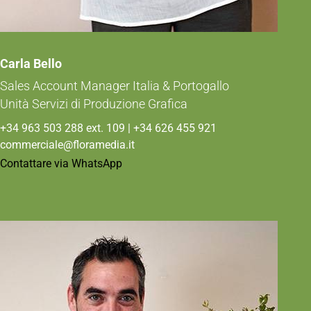
Carla Bello
Sales Account Manager Italia & Portogallo
Unità Servizi di Produzione Grafica
+34 963 503 288 ext. 109 | +34 626 455 921
commerciale@floramedia.it
Contattare via WhatsApp