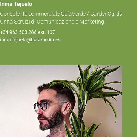
Inma Tejuelo
Consulente commerciale GuíaVerde / GardenCards
Unità Servizi di Comunicazione e Marketing
+34 963 503 288 ext. 107
inma.tejuelo@floramedia.es