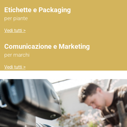
Etichette e Packaging
per piante
Vedi tutti >
Comunicazione e Marketing
per marchi
Vedi tutti >